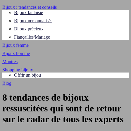
Bijoux : tendances et conseils
Bijoux fantaisie
Bijoux personnalisés
Bijoux précieux
Fiançailles/Mariage
Bijoux femme
Bijoux homme
Montres
Shopping bijoux
Offrir un bijou
Blog
8 tendances de bijoux
ressuscitées qui sont de retour
sur le radar de tous les experts