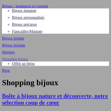
Bijoux : tendances et conseils
Bijoux fantaisie
Bijoux personnalisés
Bijoux précieux
Fiançailles/Mariage
Bijoux femme
Bijoux homme
Montres
Shopping bijoux
Offrir un bijou
Blog
Shopping bijoux
Boîte à bijoux nature et découverte, notre
sélection coup de cœur