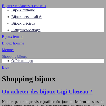
Bijoux : tendances et conseils
Bijoux fantaisie
Bijoux personnalisés
Bijoux précieux
Fiançailles/Mariage
Bijoux femme
Bijoux homme
Montres
Shopping bijoux
Offrir un bijou
Blog
Shopping bijoux
Où acheter des bijoux Gigi Clozeau ?
Nul ne peut s’improviser joaillier du jour au lendemain sans de
solides connaissances, aussi bien techniques qu’artistiques. Qu’une