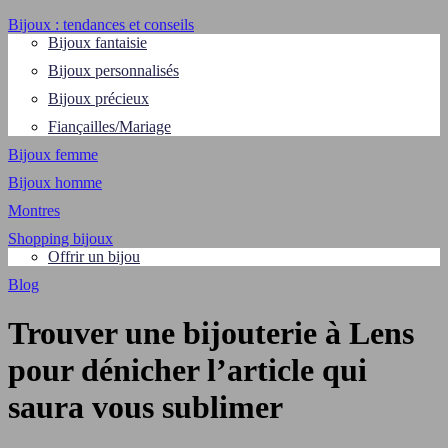
Bijoux : tendances et conseils
Bijoux fantaisie
Bijoux personnalisés
Bijoux précieux
Fiançailles/Mariage
Bijoux femme
Bijoux homme
Montres
Shopping bijoux
Offrir un bijou
Blog
Trouver une bijouterie à Lens
pour dénicher l’article qui
saura vous sublimer