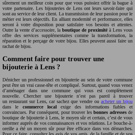
sûrement un meilleur coin pour que vous puissiez offrir la bague à
votre partenaire. Les bijouteries de Lens ont leurs savoir-faire qui
sont au service de leur client. La transmission de leur passion pour le
métier est leurs objectifs. En alliant modernité et performance, elles
seront à votre disposition pour satisfaire vos besoins et attentes.
Outre la vente d’accessoire, la
boutique de proximité
à Lens vous
offre des services supplémentaires comme la transformation, la
réparation et le perçage de votre bijou. Elles peuvent aussi faire un
rachat de bijou.
Comment faire pour trouver une
bijouterie à Lens ?
Dénicher un professionnel en bijouterie au sein de votre commune
peut être un vrai casse-tête et compliqué. Surtout, quand vous venez
d’aménager dans une commune qui vous est complètement
nouvelle. Chercher une bijouterie n’est pas pareil à trouver
un restaurant sur Lens, car sachez que vendre ou
acheter un bijou
dans le
commerce local
exige des informations fiables et
convaincues. Par conséquent, pour trouver les
bonnes adresses
de
boutique de bijouterie à Lens, le moyen sûr et certain, c’est de vous
informer auprès de vos connaissances et vos relations. Le bouche-à-
oreille a été un moyen sûr pour être efficace dans vos démarches.
Pour ce faire, consultez les avis de vos amis, de la famille et de vos