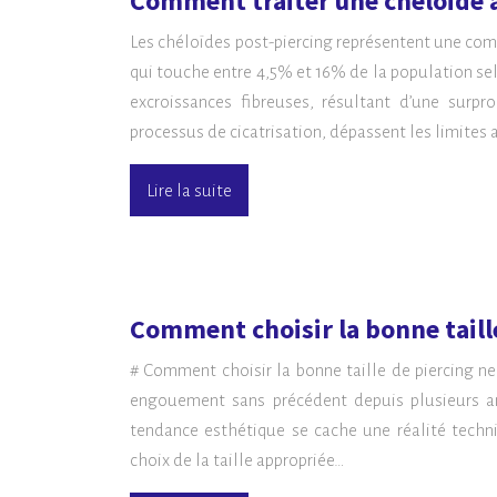
Comment traiter une chéloïde a
Les chéloïdes post-piercing représentent une comp
qui touche entre 4,5% et 16% de la population se
excroissances fibreuses, résultant d’une surp
processus de cicatrisation, dépassent les limites
Lire la suite
Comment choisir la bonne taille
# Comment choisir la bonne taille de piercing nez
engouement sans précédent depuis plusieurs an
tendance esthétique se cache une réalité techn
choix de la taille appropriée…