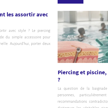
t les assortir avec
tir avec style ? Le piercing
ade du simple accessoire pour
nelle. Aujourd’hui, porter deux
Piercing et piscine,
?
La question de la baignade
personnes, particulièreme
recommandations contradictoir
distinguer les véritables ris