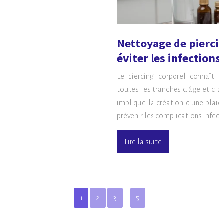
Nettoyage de pierci
éviter les infection
Le piercing corporel connaît
toutes les tranches d’âge et cl
implique la création d’une pla
prévenir les complications inf
Lire la suite
1
2
3
…
5