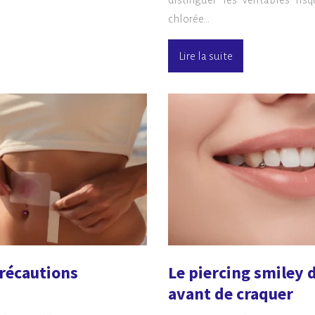
chlorée…
Lire la suite
précautions
Le piercing smiley d
avant de craquer