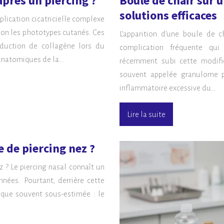
près un piercing ?
Boule de chair sur u
solutions efficaces
lication cicatricielle complexe
lon les phototypes cutanés. Ces
L’apparition d’une boule de c
roduction de collagène lors du
complication fréquente qu
 anatomiques de la…
récemment subi cette modifica
souvent appelée granulome p
inflammatoire excessive du…
Lire la suite
 de piercing nez ?
 ? Le piercing nasal connaît un
nées. Pourtant, derrière cette
ique souvent sous-estimée : le