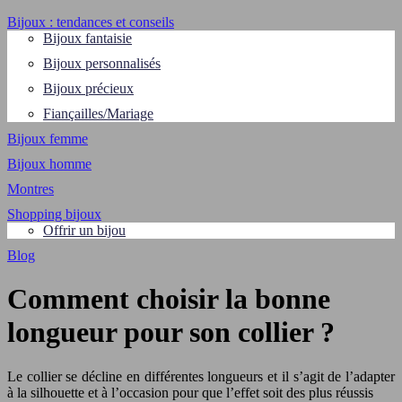
Bijoux : tendances et conseils
Bijoux fantaisie
Bijoux personnalisés
Bijoux précieux
Fiançailles/Mariage
Bijoux femme
Bijoux homme
Montres
Shopping bijoux
Offrir un bijou
Blog
Comment choisir la bonne
longueur pour son collier ?
Le collier se décline en différentes longueurs et il s’agit de l’adapter
à la silhouette et à l’occasion pour que l’effet soit des plus réussis