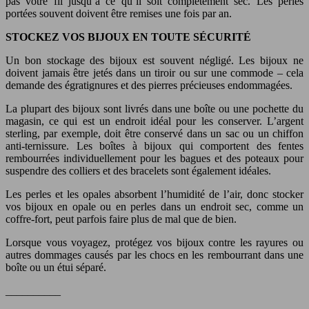
pas votre fil jusqu’à ce qu’il soit complètement sec. Les perles
portées souvent doivent être remises une fois par an.
STOCKEZ VOS BIJOUX EN TOUTE SÉCURITÉ
Un bon stockage des bijoux est souvent négligé. Les bijoux ne
doivent jamais être jetés dans un tiroir ou sur une commode – cela
demande des égratignures et des pierres précieuses endommagées.
La plupart des bijoux sont livrés dans une boîte ou une pochette du
magasin, ce qui est un endroit idéal pour les conserver. L’argent
sterling, par exemple, doit être conservé dans un sac ou un chiffon
anti-ternissure. Les boîtes à bijoux qui comportent des fentes
rembourrées individuellement pour les bagues et des poteaux pour
suspendre des colliers et des bracelets sont également idéales.
Les perles et les opales absorbent l’humidité de l’air, donc stocker
vos bijoux en opale ou en perles dans un endroit sec, comme un
coffre-fort, peut parfois faire plus de mal que de bien.
Lorsque vous voyagez, protégez vos bijoux contre les rayures ou
autres dommages causés par les chocs en les rembourrant dans une
boîte ou un étui séparé.
__________