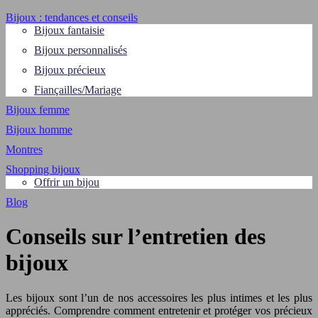
Bijoux : tendances et conseils
Bijoux fantaisie
Bijoux personnalisés
Bijoux précieux
Fiançailles/Mariage
Bijoux femme
Bijoux homme
Montres
Shopping bijoux
Offrir un bijou
Blog
Conseils sur l’entretien des
bijoux
Les bijoux sont l’un de nos accessoires les plus intimes et les plus
appréciés. Comprendre comment entretenir et protéger vos précieux