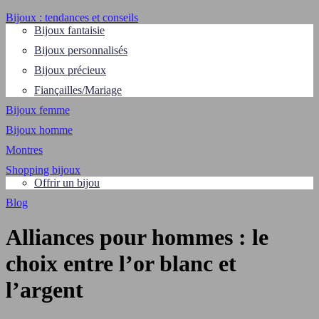
Bijoux : tendances et conseils
Bijoux fantaisie
Bijoux personnalisés
Bijoux précieux
Fiançailles/Mariage
Bijoux femme
Bijoux homme
Montres
Shopping bijoux
Offrir un bijou
Blog
Alliances pour hommes : le
choix entre l’or blanc et
l’argent