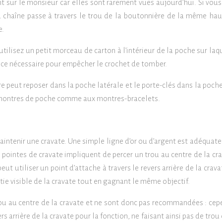
 sur le monsieur car elles sont rarement vues aujourd’hui. Si vous
la chaîne passe à travers le trou de la boutonnière de la même hau
e.
 utilisez un petit morceau de carton à l’intérieur de la poche sur laq
nce nécessaire pour empêcher le crochet de tomber.
e peut reposer dans la poche latérale et le porte-clés dans la poche
x montres de poche comme aux montres-bracelets.
maintenir une cravate. Une simple ligne d’or ou d’argent est adéquat
s pointes de cravate impliquent de percer un trou au centre de la cr
 utiliser un point d’attache à travers le revers arrière de la crava
artie visible de la cravate tout en gagnant le même objectif.
rou au centre de la cravate et ne sont donc pas recommandées : cep
ers arrière de la cravate pour la fonction, ne faisant ainsi pas de trou