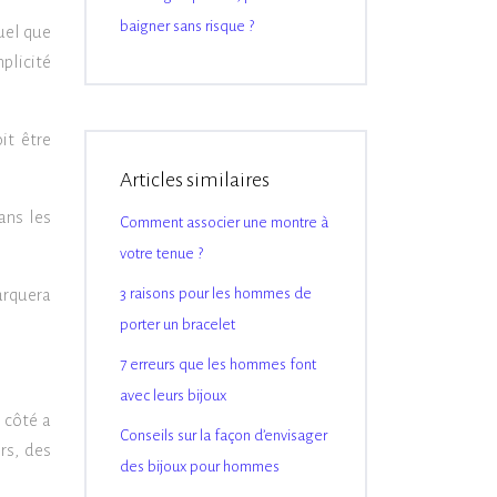
baigner sans risque ?
uel que
plicité
it être
Articles similaires
ans les
Comment associer une montre à
votre tenue ?
arquera
3 raisons pour les hommes de
porter un bracelet
7 erreurs que les hommes font
avec leurs bijoux
 côté a
Conseils sur la façon d’envisager
rs, des
des bijoux pour hommes