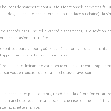
s boutons de manchette sont à la fois fonctionnels et expressifs. Q
 au dos, enfichable, encliquetable, double face ou chaîne), la sim
e achetés dans une telle variété d’apparences, la discrétion do
our une occasion particulière.
yx sont toujours de bon goût : les dés en or avec des diamants d
et appropriés dans certaines circonstances.
s être le point culminant de votre tenue et que votre entourage rem
sur vous en fonction d’eux – alors choisissez avec soin.
 de manchette les plus courants, un côté est la décoration et l’autre
n de manchette pour l’installer sur la chemise, et une fois à trave
n de manchette en place.