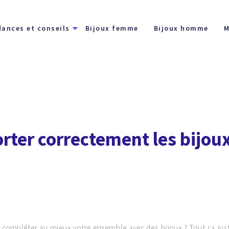
dances et conseils
Bijoux femme
Bijoux homme
M
ter correctement les bijoux
mpléter au mieux votre ensemble avec des bijoux ? Tout ça jus