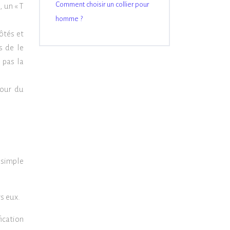
Comment choisir un collier pour
, un « T
homme ?
ôtés et
s de le
 pas la
tour du
e simple
rs eux.
ication