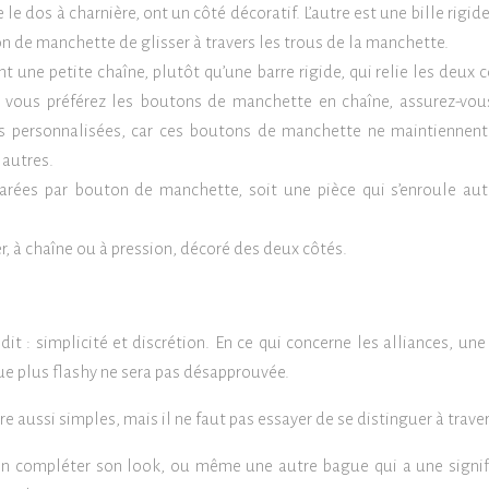
 dos à charnière, ont un côté décoratif. L’autre est une bille rigide
 de manchette de glisser à travers les trous de la manchette.
une petite chaîne, plutôt qu’une barre rigide, qui relie les deux c
i vous préférez les boutons de manchette en chaîne, assurez-vou
 personnalisées, car ces boutons de manchette ne maintiennent
autres.
arées par bouton de manchette, soit une pièce qui s’enroule au
 à chaîne ou à pression, décoré des deux côtés.
 dit : simplicité et discrétion. En ce qui concerne les alliances, un
e plus flashy ne sera pas désapprouvée.
e aussi simples, mais il ne faut pas essayer de se distinguer à trave
ien compléter son look, ou même une autre bague qui a une signif