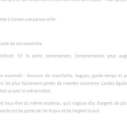
r à travers une parure virile.
tante de son ensemble.
artificiel. S’il le porte correctement, l’ornementation peut au
te examinés : boutons de manchette, bagues, garde-temps et p
onc les plus facilement portés de manière incorrecte. Gardez égal
 métal va avec le même métal.
t tous être du même matériau, qu’il s’agisse d’or, d’argent, de pla
elle est de porter de l’or le jour et de l’argent la nuit.