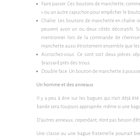
Faire passer. Ces boutons de manchette, comme le
» ou un autre capuchon pour empêcher le bouton
Chaîne. Les boutons de manchette en chaîne ont 
peuvent avoir un ou deux côtés décoratifs. S
mentionner lors de la commande de chemises
manchette aussi étroitement ensemble que les 
Accrochez-vous. Ce sont soit deux pièces sép
brassard près des trous.
Double face. Un bouton de manchette à pousser,
Un homme et des anneaux
Il y a peu à dire sur les bagues qui n’ait déjà été
bande sera toujours appropriée, même si une bagu
D’autres anneaux, cependant, n’ont pas besoin d’êtr
Une classe ou une bague fraternelle pourrait b