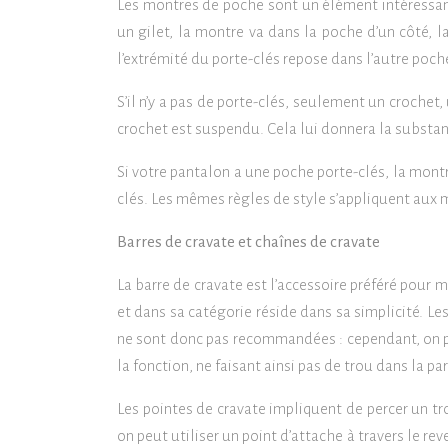
Les montres de poche sont un élément intéressant
un gilet, la montre va dans la poche d’un côté, 
l’extrémité du porte-clés repose dans l’autre poch
S’il n’y a pas de porte-clés, seulement un crochet,
crochet est suspendu. Cela lui donnera la substa
Si votre pantalon a une poche porte-clés, la montr
clés. Les mêmes règles de style s’appliquent au
Barres de cravate et chaînes de cravate
La barre de cravate est l’accessoire préféré pour 
et dans sa catégorie réside dans sa simplicité. Le
ne sont donc pas recommandées : cependant, on peut
la fonction, ne faisant ainsi pas de trou dans la p
Les pointes de cravate impliquent de percer un t
on peut utiliser un point d’attache à travers le rev