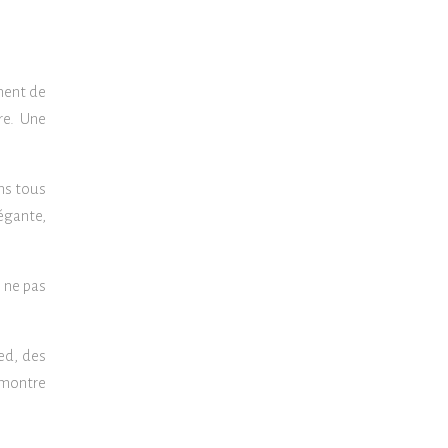
ment de
re. Une
ns tous
égante,
 ne pas
ed, des
 montre