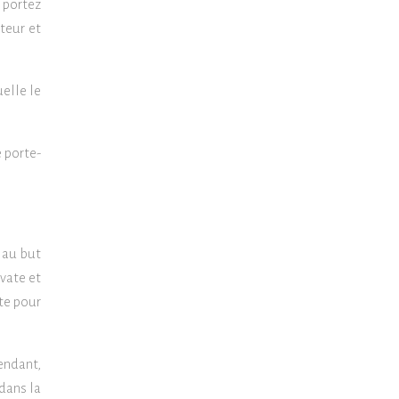
 portez
teur et
uelle le
 porte-
e au but
avate et
te pour
endant,
 dans la