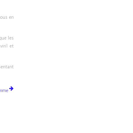
vous en
que les
iril et
ésentant
homme