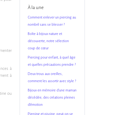
À la une
Comment enlever un piercing au
nombril sans se blesser ?
Boîte à bijoux nature et
découverte, notre sélection
coup de cœur
gmenter
Piercing pour enfant, à quel âge
et quelles précautions prendre ?
inces à
Deux trous aux oreilles,
ement à
comment les assortir avec style ?
Bijoux en mémoire d’une maman
tine ou
décédée, des créations pleines
d’émotion
Piercing et piscine, peut-on se