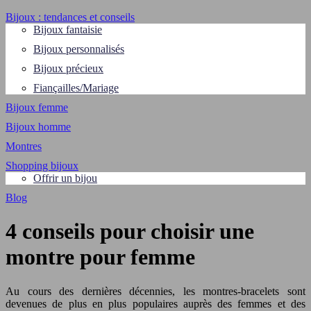
Bijoux : tendances et conseils
Bijoux fantaisie
Bijoux personnalisés
Bijoux précieux
Fiançailles/Mariage
Bijoux femme
Bijoux homme
Montres
Shopping bijoux
Offrir un bijou
Blog
4 conseils pour choisir une
montre pour femme
Au cours des dernières décennies, les montres-bracelets sont
devenues de plus en plus populaires auprès des femmes et des