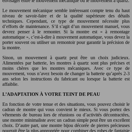
envisager entre le mouvement mécanique ou le mouvement à quartz.
Le mouvement mécanique semble intéressant compte tenu du haut
niveau de savoir-faire et de la qualité supérieure des détails
techniques. Cependant, ce type de mouvement nécessite plus
d’efforts de maintenance. S’il s’agit d’un mouvement manuel, vous
devrez penser à le remonter. Si la montre est « à remontage
automatique », c’est-à-dire à mouvement automatique, vous devez la
porter souvent ou utiliser un remontoir pour garantir la précision de
la montre.
Sinon, un mouvement à quartz peut être un choix judicieux.
Alimentées par batterie, les montres à quartz sont plus précises et
moins chères que les montres mécaniques. Avec ce type de
mouvement, vous n’avez besoin de changer la batterie qu’après 2-3
ans selon les instructions du fabricant ou lorsque la batterie est
affaiblie.
L’ADAPTATION À VOTRE TEINT DE PEAU
En fonction de votre tenue et des situations, vous pouvez choisir le
cadran de montre qui vous convient le mieux. Si vous portez des
vêtements de bureau lors de réunions ou d’activités décontractées,
une montre minimaliste avec un cadran simple peut être un excellent
choix. D’autre part, une montre bijou décorée de pierres précieuses
pourrait être la plus appropriée pour combiner des robes de fantaisie