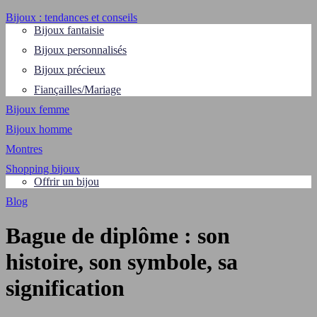
Bijoux : tendances et conseils
Bijoux fantaisie
Bijoux personnalisés
Bijoux précieux
Fiançailles/Mariage
Bijoux femme
Bijoux homme
Montres
Shopping bijoux
Offrir un bijou
Blog
Bague de diplôme : son
histoire, son symbole, sa
signification