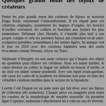
Quelques grands noms des bijoux de
créateurs
Parmi les plus grands noms des créateurs de bijoux se trouvent
Hugo Kreit, surnommé l’anticonformiste. Il est réputé pour ses
créations originales, notamment les bagues d’ongles, les boucles
d’oreilles oversized, les colliers et bracelets aux formes les plus
inattendues. Débutant chez Hermès, il s’installe plus tard à son
propre compte et créa ses premiers bijoux qui consistent en de mini-
sculptures portables, ressemblant à des larmes figées. Sa marque voit
le jour en 2019 avec des créations baptisées sous des noms
évocateurs comme Dreams, Abyss ou Tears.
Stéphanie d’Heygère est une autre créatrice qui s’inspire des objets
du quotidien pour réaliser ses créations. Sous ses mains habiles, le
cintre devient un collier, la bague est utilisée en boucle d’oreille, et
un style est utilisé comme pendentif. Avec son esprit avant-gardiste,
elle casse les codes de la joaillerie est détourne tout pour en faire des
véritables créations inédites dans le secteur de la bijouterie.
Lorette Colé Duprat est un autre nom qui fait rêver avec ses bijoux
de collection très audacieux. Chaque pièce est imaginée pour orner
les courbes de la morphologie de manière sensuelle. Sa première
ligne Copulare, traduisant l’attachement lui a valu un succès énorme.