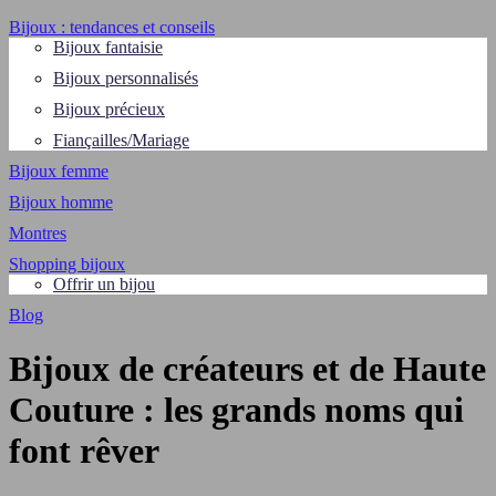
Bijoux : tendances et conseils
Bijoux fantaisie
Bijoux personnalisés
Bijoux précieux
Fiançailles/Mariage
Bijoux femme
Bijoux homme
Montres
Shopping bijoux
Offrir un bijou
Blog
Bijoux de créateurs et de Haute
Couture : les grands noms qui
font rêver