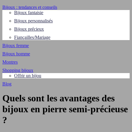
Bijoux : tendances et conseils
Bijoux fantaisie
Bijoux personnalisés
Bijoux précieux
Fiançailles/Mariage
Bijoux femme
Bijoux homme
Montres
Shopping bijoux
Offrir un bijou
Blog
Quels sont les avantages des
bijoux en pierre semi-précieuse
?