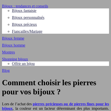
Bijoux : tendances et conseils
Bijoux fantaisie
Bijoux personnalisés
Bijoux précieux
Fiançailles/Mariage
Bijoux femme
Bijoux homme
Montres
Shopping bijoux
Offrir un bijou
Blog
Comment choisir les pierres
pour vos bijoux ?
Lors de l’achat des
pierres précieuses ou de pierres fines pour les
bijoux
, la couleur est un facteur déterminant des plus importants.