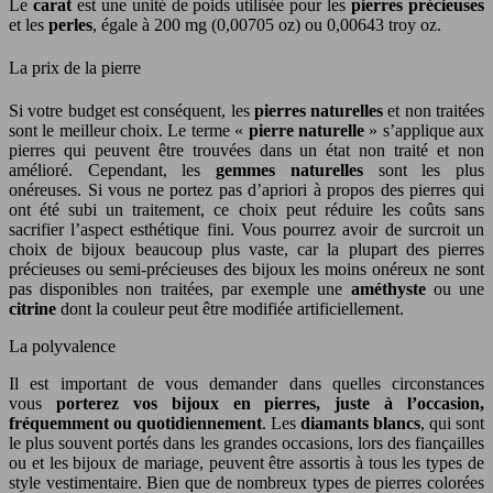
Le
carat
est une unité de poids utilisée pour les
pierres précieuses
et les
perles
, égale à 200 mg (0,00705 oz) ou 0,00643 troy oz.
La prix de la pierre
Si votre budget est conséquent, les
pierres naturelles
et non traitées
sont le meilleur choix. Le terme «
pierre naturelle
» s’applique aux
pierres qui peuvent être trouvées dans un état non traité et non
amélioré. Cependant, les
gemmes naturelles
sont les plus
onéreuses. Si vous ne portez pas d’apriori à propos des pierres qui
ont été subi un traitement, ce choix peut réduire les coûts sans
sacrifier l’aspect esthétique fini. Vous pourrez avoir de surcroit un
choix de bijoux beaucoup plus vaste, car la plupart des pierres
précieuses ou semi-précieuses des bijoux les moins onéreux ne sont
pas disponibles non traitées, par exemple une
améthyste
ou une
citrine
dont la couleur peut être modifiée artificiellement.
La polyvalence
Il est important de vous demander dans quelles circonstances
vous
porterez vos bijoux en pierres, juste à l’occasion,
fréquemment ou quotidiennement
. Les
diamants blancs
, qui sont
le plus souvent portés dans les grandes occasions, lors des fiançailles
ou et les bijoux de mariage, peuvent être assortis à tous les types de
style vestimentaire. Bien que de nombreux types de pierres colorées