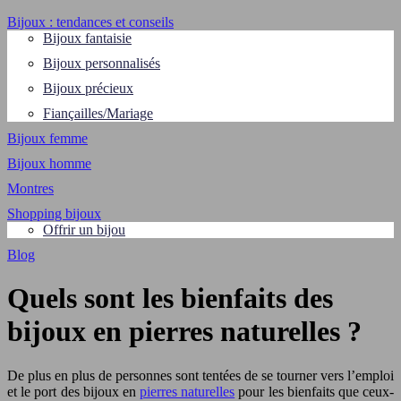
Bijoux : tendances et conseils
Bijoux fantaisie
Bijoux personnalisés
Bijoux précieux
Fiançailles/Mariage
Bijoux femme
Bijoux homme
Montres
Shopping bijoux
Offrir un bijou
Blog
Quels sont les bienfaits des
bijoux en pierres naturelles ?
De plus en plus de personnes sont tentées de se tourner vers l’emploi
et le port des bijoux en
pierres naturelles
pour les bienfaits que ceux-