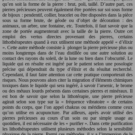
qu’en soit la forme de la pierre : brut, poli, taillé. D’autre part, ces
pierres précieuses peuvent également être portées sur soi sous forme
de bijoux : pendentif, collier, bracelet ou être disposées dans la pièce
sous sa forme brute, de géode ou d’objet de décoration : des
animaux, un arbre, une fontaine, etc. Toutefois, il faut savoir que la
zone de portée augmenterait avec la taille de la pierre. Outre cet
emploi des vertus directes provenant des pierres, certains
lithothérapeutes quand à eux utilisent une méthode appelé « d’élixir
». Cette autre méthode consiste à plonger la pierre précieuse plus ou
moins longtemps dans de l’eau distillée ou une autre solution au
contact des rayons du soleil, de la lune ou bien dans l’obscurité. Le
liquide qui en résulte est ingéré par le patient selon une posologie
précise qui dépendrait du type d’élixir et du résultat recherché.
Cependant, il faut faire attention car cette pratique comporterait des
risques. Nous pouvons alors citer la migration d’éléments chimiques
toxiques dans le liquide qui sera ingéré, à savoir l’arsenic, le brome
ou des métaux lourds présents dans certaines pierres et minéraux. Il
est bon de savoir que selon la lithotérapie, une pierre précieuse
agirait selon son type sur la « fréquence vibratoire » de certains
points du corps, que l’on appel chakras ou méridiens comme ceux
qu’on utilise en acupuncture. Par ailleurs, après avoir utilisé des
pierres précieuses au cours d’un soin ou par simple usage au
quotidien, il est nécessaire de les « purifier ». Dans cette purification
les lithothérapeutes utilisent plusieurs méthodes selon la sensibilité
physique de la pierre. Parmi ces méthodes, il y a l’immersion de la