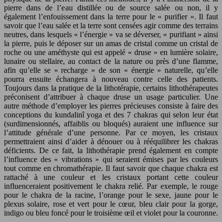
pierre dans de l’eau distillée ou de source salée ou non, il y
également l’enfouissement dans la terre pour le « purifier ». Il faut
savoir que l’eau salée et la terre sont censées agir comme des terrains
neutres, dans lesquels « l’énergie » va se déverser, « purifiant » ainsi
la pierre, puis le déposer sur un amas de cristal comme un cristal de
roche ou une améthyste qui est appelé « druse » en lumière solaire,
lunaire ou stellaire, au contact de la nature ou près d’une flamme,
afin qu’elle se « recharge » de son « énergie » naturelle, qu’elle
pourra ensuite échangera à nouveau contre celle des patients.
Toujours dans la pratique de la lithotérapie, certains lithothérapeutes
préconisent d’attribuer à chaque druse un usage particulier. Une
autre méthode d’employer les pierres précieuses consiste à faire des
conceptions du kundalinî yoga et des 7 chakras qui selon leur état
(surdimensionnés, affaiblis ou bloqués) auraient une influence sur
l’attitude générale d’une personne. Par ce moyen, les cristaux
permettraient ainsi d’aider à dénouer ou à rééquilibrer les chakras
déficients. De ce fait, la lithothérapie prend également en compte
l’influence des « vibrations » qui seraient émises par les couleurs
tout comme en chromathérapie. Il faut savoir que chaque chakra est
rattaché à une couleur et les cristaux portant cette couleur
influenceraient positivement le chakra relié. Par exemple, le rouge
pour le chakra de la racine, l’orange pour le sexe, jaune pour le
plexus solaire, rose et vert pour le cœur, bleu clair pour la gorge,
indigo ou bleu foncé pour le troisième œil et violet pour la couronne.