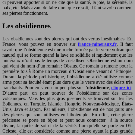
ci peuvent apporter si on ne cite que la santé, la joie, la sérénité, la
paix, etc. Mais avant de faire quoi que ce soit, il faut savoir comment
ses pierres fonctionnent.
Les obsidiennes
Les obsidiennes sont des pierres qui ont des vertus inestimables. En
France, vous pouvez en trouver sur
france-mineraux.fr
. Il faut
savoir que l’obsidienne est une roche formée par le verre volcanique
naturel qui se forme quand la lave se solidifie si rapidement que les
minéraux n’ont pas le temps de cristalliser. Obsidienne est un nom
qui vient du nom d’un romain : Obsius. Ce romain a ramené pour la
première fois à Rome un morceau d’Obsidienne venant d ‘Ethiopie.
Durant la période préhistorique, l’obsidienne a été utilisée comme
arme pour sa faculté étant plus dure que le verre avec des éclats très
tranchants. Pour en savoir un peu plus sur l’
obsidienne
,
cliquez ici
.
D’autre part, on peut trouver de l’obsidienne sur des zones
volcaniques. Mais les plus gros gisements se trouvent sur les îles
Éoliennes, en Turquie, Islande, Hongrie, Nouveau-Mexique, États-
Unis, Java et Japon. Par ailleurs, l’obsidienne est de nos jours une
des pierres qui sont utilisées en lithotérapie. En effet, cette pierre
précieuse se porte en bijou et peut nous connecter à la source
divine, la quête de soi et de la vérité. Lorsqu’elle se porte en Œil
Céleste, elle est considérée comme une pierre ayant la plus grande